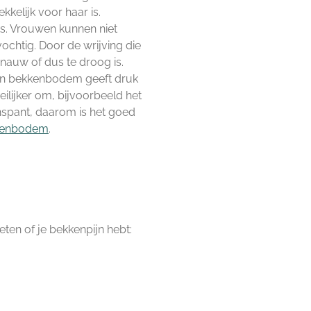
kelijk voor haar is.
s. Vrouwen kunnen niet
ochtig. Door de wrijving die
nauw of dus te droog is.
en bekkenbodem geeft druk
eilijker om, bijvoorbeeld het
nspant, daarom is het goed
kenbodem
.
ten of je bekkenpijn hebt: