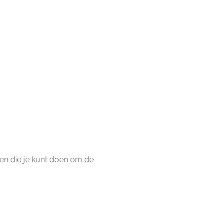
ngen die je kunt doen om de