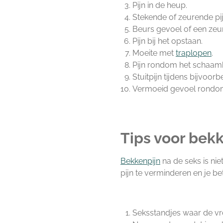
Pijn in de heup.
Stekende of zeurende pij
Beurs gevoel of een zeu
Pijn bij het opstaan.
Moeite met
traplopen
.
Pijn rondom het schaam
Stuitpijn tijdens bijvoorbe
Vermoeid gevoel rondom
Tips voor bekk
Bekkenpijn
na de seks is nie
pijn te verminderen en je be
Seksstandjes waar de vr