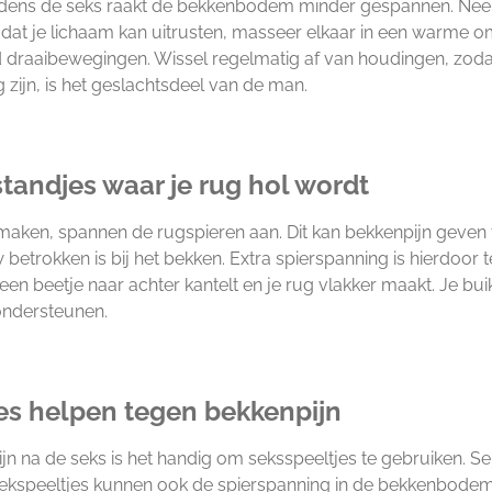
jdens de seks raakt de bekkenbodem minder gespannen. Nee
dat je lichaam kan uitrusten, masseer elkaar in een warme o
 draaibewegingen. Wissel regelmatig af van houdingen, zodat 
ag zijn, is het geslachtsdeel van de man.
standjes waar je rug hol wordt
 maken, spannen de rugspieren aan. Dit kan bekkenpijn geven 
betrokken is bij het bekken. Extra spierspanning is hierdoor t
 een beetje naar achter kantelt en je rug vlakker maakt. Je b
ondersteunen.
jes helpen tegen bekkenpijn
ijn na de seks is het handig om seksspeeltjes te gebruiken. Se
kspeeltjes kunnen ook de spierspanning in de bekkenbodem 