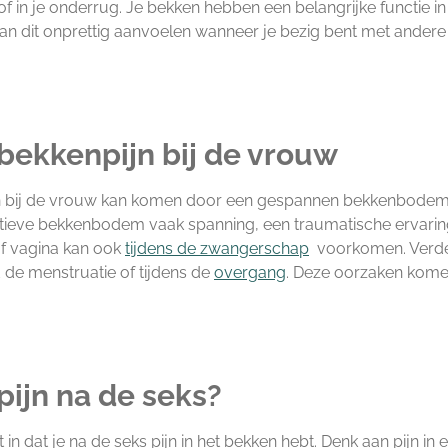
of in je onderrug. Je bekken hebben een belangrijke functie i
an dit onprettig aanvoelen wanneer je bezig bent met andere a
bekkenpijn bij de vrouw
n bij de vrouw kan komen door een gespannen bekkenbodem. 
ieve bekkenbodem vaak spanning, een traumatische ervaring 
 vagina kan ook
tijdens de zwangerschap
voorkomen
. Verd
de menstruatie of tijdens de
overgang
. Deze oorzaken kome
pijn na de seks?
in dat je na de seks pijn in het bekken hebt. Denk aan pijn i