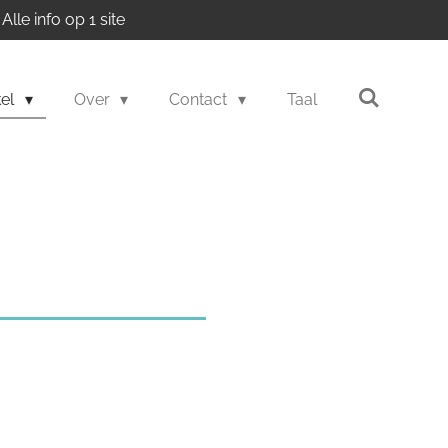
Alle info op 1 site
kel
Over
Contact
Taal