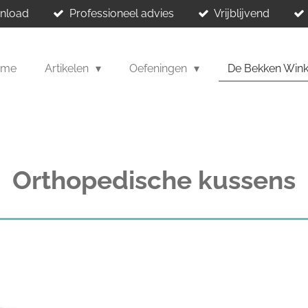
wnload
Professioneel advies
Vrijblijvend
ome
Artikelen
Oefeningen
De Bekken Win
Orthopedische kussens