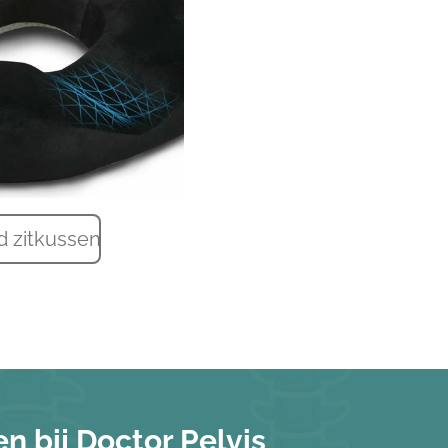
d zitkussen
n bij Doctor Pelvis