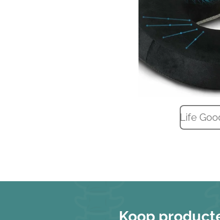
Life Goo
Koop producte