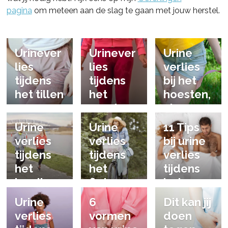
pagina
om meteen aan de slag te gaan met jouw herstel.
Urinever
Urinever
Urine
lies
lies
verlies
tijdens
tijdens
bij het
het tillen
het
hoesten,
sporten
niezen
en
Urine
Urine
11 Tips
lachen
verlies
verlies
bij urine
tijdens
tijdens
verlies
het
het
tijdens
hardlop
fietsen
het
en
slapen
Urine
6
Dit kan jij
verlies
vormen
doen