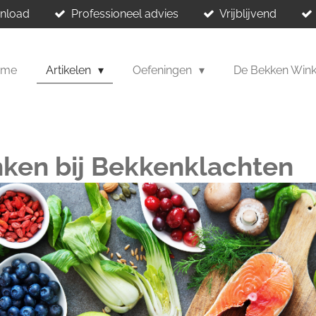
wnload
Professioneel advies
Vrijblijvend
ome
Artikelen
Oefeningen
De Bekken Win
nken bij Bekkenklachten