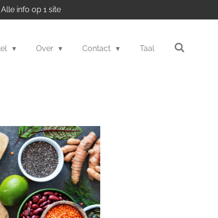
Alle info op 1 site
kel
Over
Contact
Taal