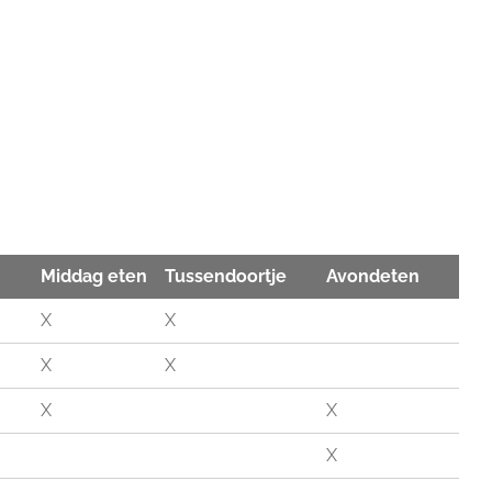
Middag eten
Tussendoortje
Avondeten
X
X
X
X
X
X
X