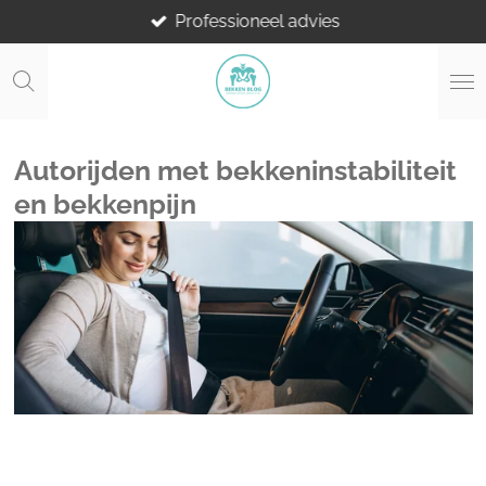
Professioneel advies
Ga
direct
naar
de
hoofdinhoud
Autorijden met bekkeninstabiliteit
en bekkenpijn