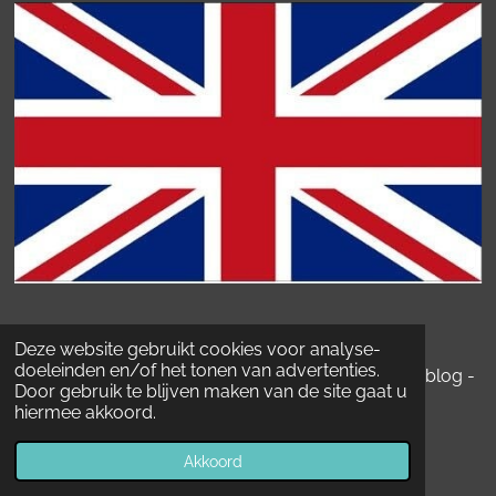
Kvk-Nummer: 78398533.
BTW
Deze website gebruikt cookies voor analyse-
doeleinden en/of het tonen van advertenties.
nummer:
NL003330919B40. © 2020-2026 Bekkenblog -
Door gebruik te blijven maken van de site gaat u
Doctorpelvis
hiermee akkoord.
Powered by
JouwWeb
Akkoord