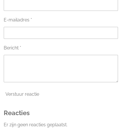
r
r
e
E-mailadres *
n
Bericht *
Verstuur reactie
Reacties
Er zijn geen reacties geplaatst.