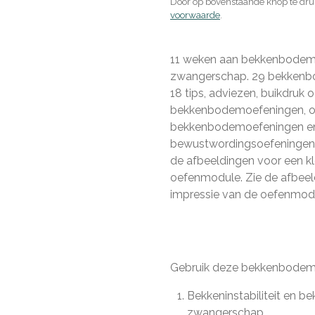
Door op bovenstaande knop te dru
voorwaarde
.
11 weken aan bekkenbodemo
zwangerschap. 29 bekkenb
18 tips, adviezen, buikdruk 
bekkenbodemoefeningen, 
bekkenbodemoefeningen en
bewustwordingsoefeningen
de afbeeldingen voor een kl
oefenmodule. Zie de afbeel
impressie van de oefenmod
Gebruik deze bekkenbodemo
Bekkeninstabiliteit en be
zwangerschap.