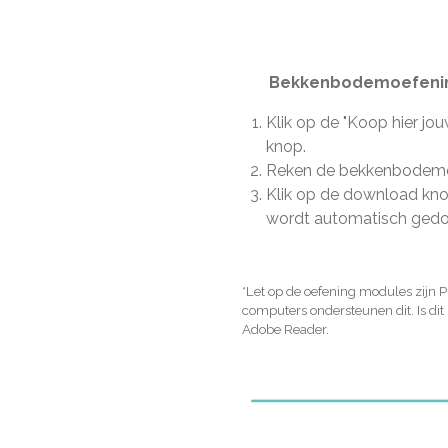
Bekkenbodemoefening
Klik op de "Koop hier j
knop.
Reken de bekkenbodemo
Klik op de download kn
wordt automatisch gedo
*Let op de oefening modules zijn 
computers ondersteunen dit. Is di
Adobe Reader.