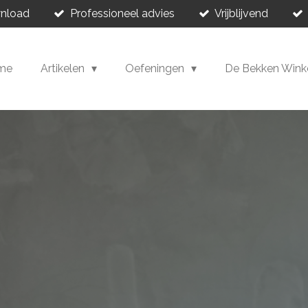
wnload
Professioneel advies
Vrijblijvend
me
Artikelen
Oefeningen
De Bekken Wink