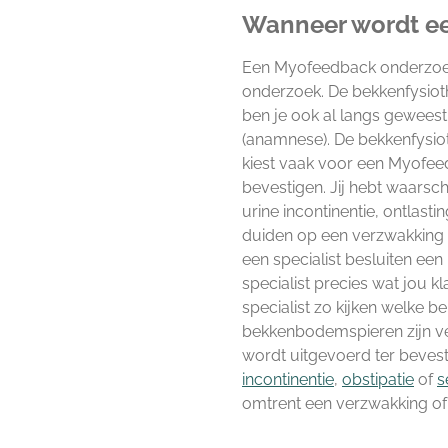
Wanneer wordt e
Een Myofeedback onderzoek
onderzoek. De bekkenfysioth
ben je ook al langs gewees
(anamnese). De bekkenfysio
kiest vaak voor een Myofee
bevestigen. Jij hebt waarsch
urine incontinentie, ontlasti
duiden op een verzwakking
een specialist besluiten ee
specialist precies wat jou k
specialist zo kijken welke
bekkenbodemspieren zijn v
wordt uitgevoerd ter bevesti
incontinentie
,
obstipatie
of
s
omtrent een verzwakking of