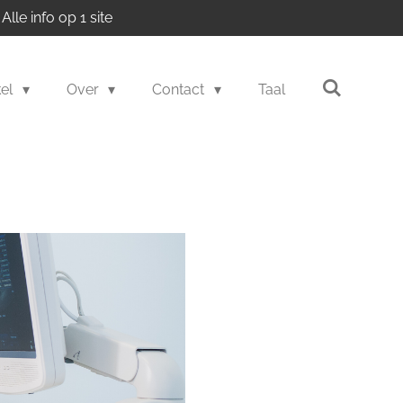
Alle info op 1 site
kel
Over
Contact
Taal