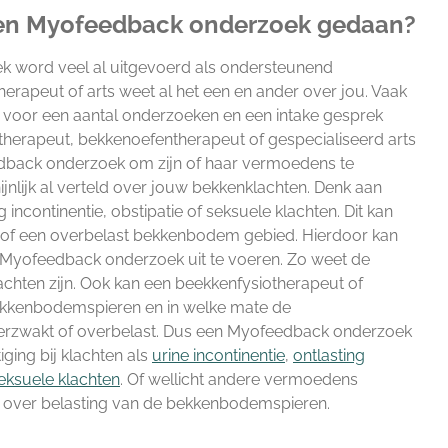
en Myofeedback onderzoek gedaan?
 word veel al uitgevoerd als ondersteunend
erapeut of arts weet al het een en ander over jou. Vaak
t voor een aantal onderzoeken en een intake gesprek
therapeut, bekkenoefentherapeut of gespecialiseerd arts
dback onderzoek om zijn of haar vermoedens te
ijnlijk al verteld over jouw bekkenklachten. Denk aan
ng incontinentie, obstipatie of seksuele klachten. Dit kan
 of een overbelast bekkenbodem gebied. Hierdoor kan
n Myofeedback onderzoek uit te voeren. Zo weet de
lachten zijn. Ook kan een beekkenfysiotherapeut of
 bekkenbodemspieren en in welke mate de
erzwakt of overbelast. Dus een Myofeedback onderzoek
ging bij klachten als
urine incontinentie
,
ontlasting
eksuele klachten
. Of wellicht andere vermoedens
 over belasting van de bekkenbodemspieren.