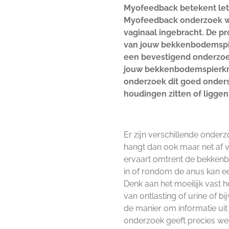
Myofeedback betekent lett
Myofeedback onderzoek we
vaginaal ingebracht. De pr
van jouw bekkenbodemspi
een bevestigend onderzoek
jouw bekkenbodemspierkr
onderzoek dit goed onderst
houdingen zitten of liggen.
Er zijn verschillende onder
hangt dan ook maar net af va
ervaart omtrent de bekkenb
in of rondom de anus kan e
Denk aan het moeilijk vast h
van ontlasting of urine of 
de manier om informatie ui
onderzoek geeft precies w