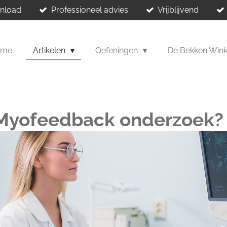
wnload
Professioneel advies
Vrijblijvend
ome
Artikelen
Oefeningen
De Bekken Win
 Myofeedback onderzoek?