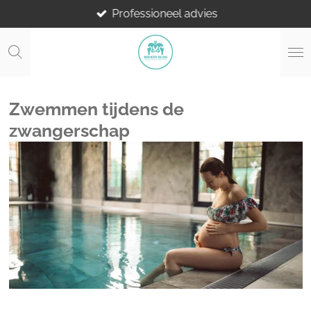
Professioneel advies
Ga
direct
naar
de
hoofdinhoud
Zwemmen tijdens de
zwangerschap