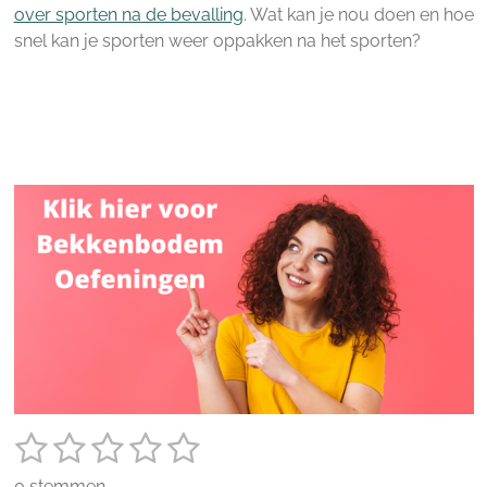
over sporten na de bevalling
. Wat kan je nou doen en hoe
snel kan je sporten weer oppakken na het sporten?
1
2
3
4
5
S
R
t
a
s
s
s
s
s
e
0 stemmen