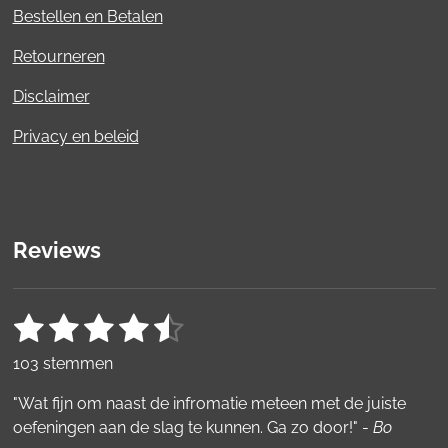
Bestellen en Betalen
Retourneren
Disclaimer
Privacy en beleid
Reviews
1
2
3
4
5
S
R
t
a
s
s
s
s
s
e
103 stemmen
t
m
t
t
t
t
t
i
m
"Wat fijn om naast de infromatie meteen met de juiste
e
e
e
e
e
e
n
oefeningen aan de slag te kunnen. Ga zo door!" -
Bo
n
g