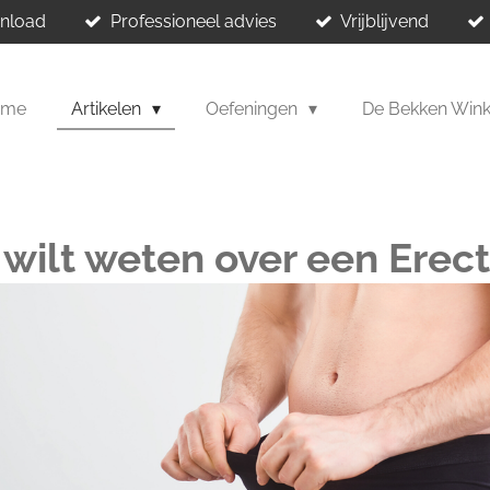
wnload
Professioneel advies
Vrijblijvend
ome
Artikelen
Oefeningen
De Bekken Win
j wilt weten over een Erec