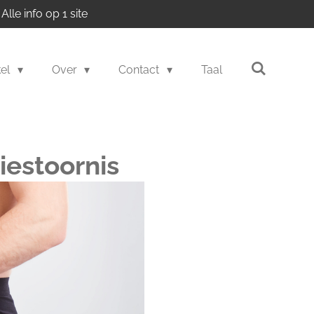
Alle info op 1 site
kel
Over
Contact
Taal
tiestoornis