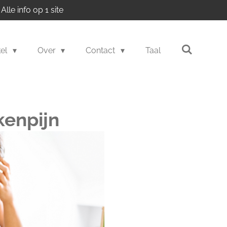
Alle info op 1 site
kel
Over
Contact
Taal
kenpijn