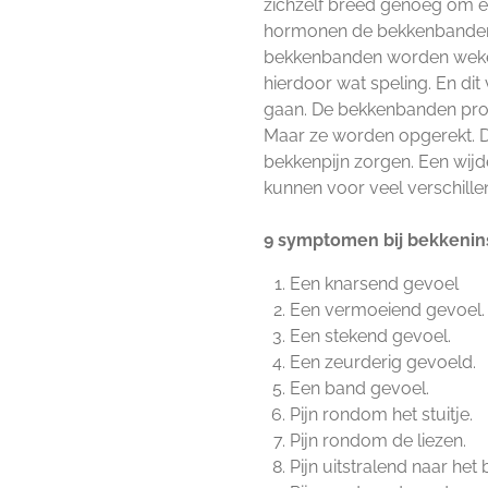
zichzelf breed genoeg om ee
hormonen de bekkenbanden
bekkenbanden worden weker 
hierdoor wat speling. En dit
gaan. De bekkenbanden prob
Maar ze worden opgerekt. D
bekkenpijn zorgen. Een wi
kunnen voor veel verschill
9 symptomen bij bekkeninst
Een knarsend gevoel
Een vermoeiend gevoel.
Een stekend gevoel.
Een zeurderig gevoeld.
Een band gevoel.
Pijn rondom het stuitje.
Pijn rondom de liezen.
Pijn uitstralend naar he