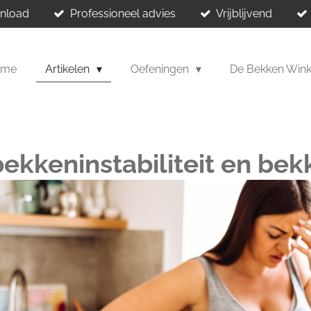
wnload
Professioneel advies
Vrijblijvend
ome
Artikelen
Oefeningen
De Bekken Win
ekkeninstabiliteit en bek