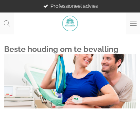
Professioneel advies
Ga
direct
naar
de
hoofdinhoud
Beste houding om te bevalling