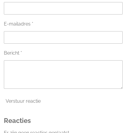
r
r
e
E-mailadres *
n
Bericht *
Verstuur reactie
Reacties
Er zijn geen reacties geplaatst.