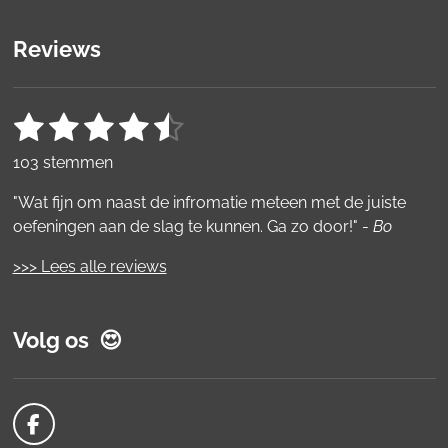
Reviews
1
2
3
4
5
S
R
t
a
s
s
s
s
s
e
103 stemmen
t
m
t
t
t
t
t
i
m
"Wat fijn om naast de infromatie meteen met de juiste
e
e
e
e
e
e
n
oefeningen aan de slag te kunnen. Ga zo door!" -
Bo
n
g
r
r
r
r
r
:
>>> Lees alle reviews
r
r
r
r
4
e
e
e
e
.
Volg os 😍
5
n
n
n
n
4
3
6
F
8