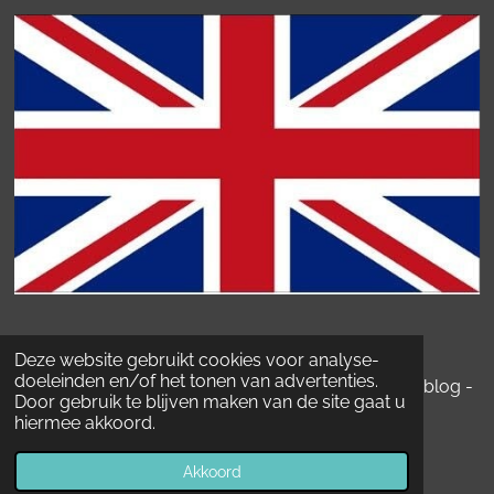
Kvk-Nummer: 78398533.
BTW
Deze website gebruikt cookies voor analyse-
doeleinden en/of het tonen van advertenties.
nummer:
NL003330919B40. © 2020-2026 Bekkenblog -
Door gebruik te blijven maken van de site gaat u
Doctorpelvis
hiermee akkoord.
Powered by
JouwWeb
Akkoord