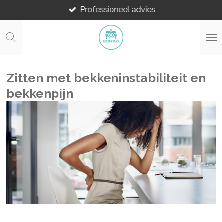
Professioneel advies
Ga
direct
naar
de
hoofdinhoud
Zitten met bekkeninstabiliteit en
bekkenpijn