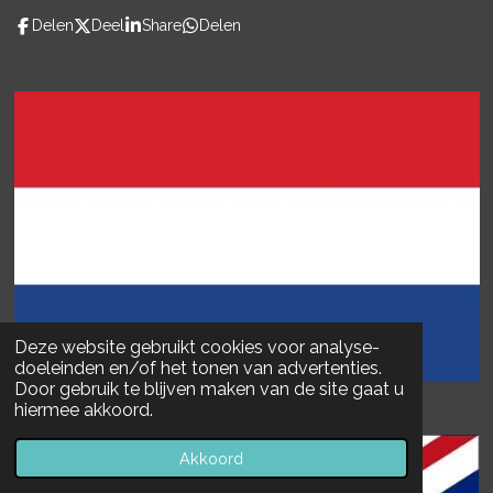
o
0
Delen
Deel
Share
Delen
o
3
k
8
8
3
s
t
e
r
r
e
n
Deze website gebruikt cookies voor analyse-
doeleinden en/of het tonen van advertenties.
Door gebruik te blijven maken van de site gaat u
hiermee akkoord.
Akkoord