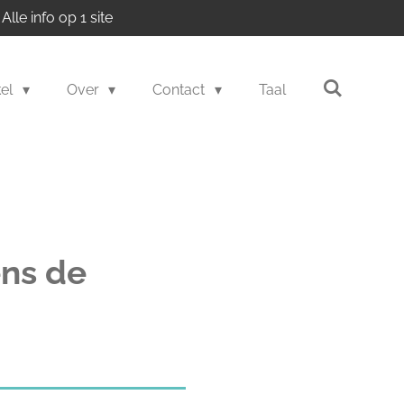
Alle info op 1 site
kel
Over
Contact
Taal
ns de