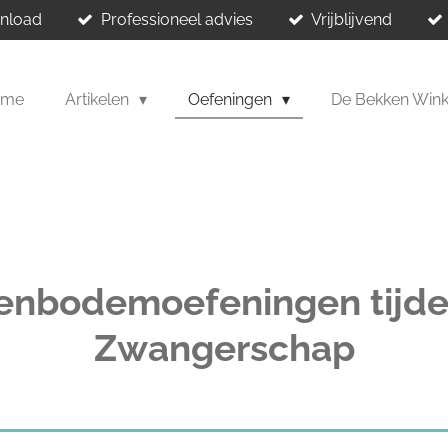
wnload
Professioneel advies
Vrijblijvend
ome
Artikelen
Oefeningen
De Bekken Win
enbodemoefeningen tijde
Zwangerschap