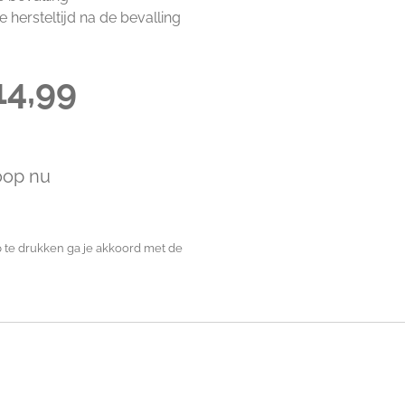
 hersteltijd na de bevalling
14,99
oop nu
te drukken ga je akkoord met de