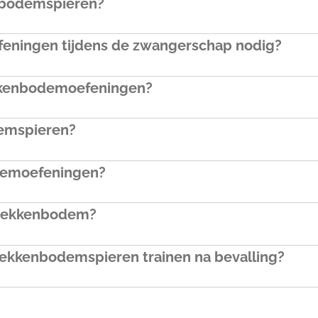
enbodemspieren?
eningen tijdens de zwangerschap nodig?
kkenbodemoefeningen?
emspieren?
demoefeningen?
r bekkenbodem?
ekkenbodemspieren trainen na bevalling?